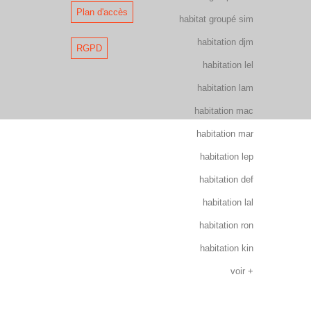
Plan d'accès
habitat groupé sim
habitation djm
RGPD
habitation lel
habitation lam
habitation mac
habitation mar
habitation lep
habitation def
habitation lal
habitation ron
habitation kin
voir +