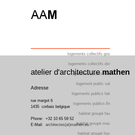
Skip
habiter Menu
Tous les projets
to
main
content
logements collectifs gos
logements collectifs dor
atelier d'architecture
mathen
logements publics fwa
logement public val
Adresse
logements publics fab
rue margot 6
logements publics lln
1435
corbais
belgique
habitat groupé fau
Phone:
+32 10 65 59 52
habitat groupé mas
E-Mail:
architectes(at)mathen.eu
habitat groupé huv