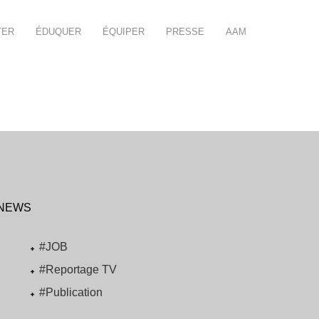
TER
ÉDUQUER
ÉQUIPER
PRESSE
AAM
NEWS
#JOB
#Reportage TV
#Publication