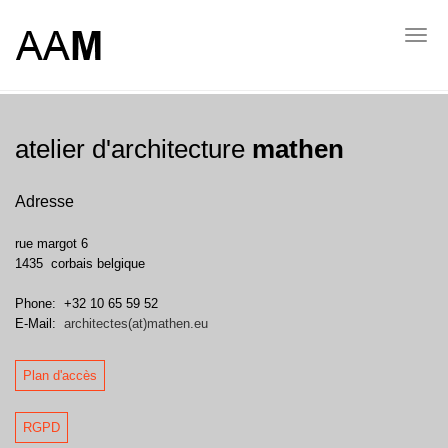
Skip
to
Toggl
main
navig
content
atelier d'architecture
mathen
Adresse
rue margot 6
1435
corbais
belgique
Phone:
+32 10 65 59 52
E-Mail:
architectes(at)mathen.eu
Plan d'accès
RGPD