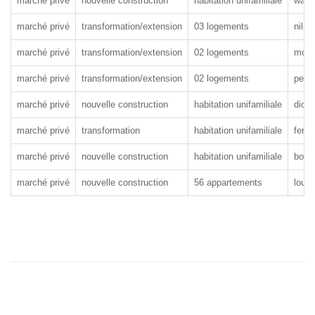
marché privé
nouvelle construction
habitation unifamiliale
wavr
marché privé
transformation/extension
03 logements
nil-s
marché privé
transformation/extension
02 logements
mont-
marché privé
transformation/extension
02 logements
perw
marché privé
nouvelle construction
habitation unifamiliale
dion
marché privé
transformation
habitation unifamiliale
fern
marché privé
nouvelle construction
habitation unifamiliale
bous
marché privé
nouvelle construction
56 appartements
louva