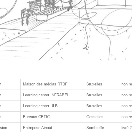
n
Maison des médias RTBF
Bruxelles
non r
n
Learning center INFRABEL
Bruxelles
non r
n
Learning center ULB
Bruxelles
non r
n
Bureaux CETIC
Gosselies
non r
nsion
Entreprise Ainaut
Sombreffe
livré 