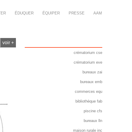
TER
ÉDUQUER
ÉQUIPER
PRESSE
AAM
voir +
crématorium cse
crématorium eve
bureaux zai
bureaux emb
commerces equ
bibliothèque fab
piscine cfs
bureaux lln
maison rurale inc