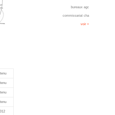
bureaux agc
commissariat cha
voir +
etenu
etenu
etenu
etenu
2012