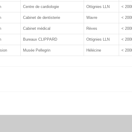
n
Centre de cardiologie
Ottignies LLN
< 200
n
Cabinet de dentisterie
Wavre
< 200
n
Cabinet médical
Rèves
< 200
n
Bureaux CLIPPARD
Ottignies LLN
< 200
nsion
Musée Pellegrin
Hélécine
< 200