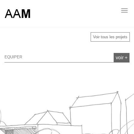
Skip
to
équiper Menu
voir +
Toggl
main
navig
content
Voir tous les projets
EQUIPER
voir +