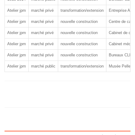
Atelier jpm
marché privé
transformation/extension
Entreprise Ain
Atelier jpm
marché privé
nouvelle construction
Centre de card
Atelier jpm
marché privé
nouvelle construction
Cabinet de dent
Atelier jpm
marché privé
nouvelle construction
Cabinet médica
Atelier jpm
marché privé
nouvelle construction
Bureaux CLIP
Atelier jpm
marché public
transformation/extension
Musée Pellegr