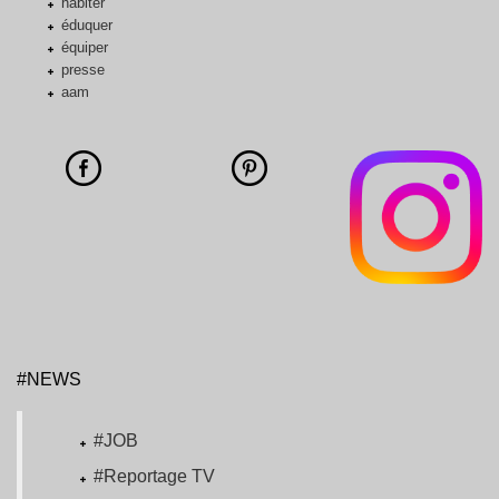
habiter
éduquer
équiper
presse
aam
#NEWS
#JOB
#Reportage TV