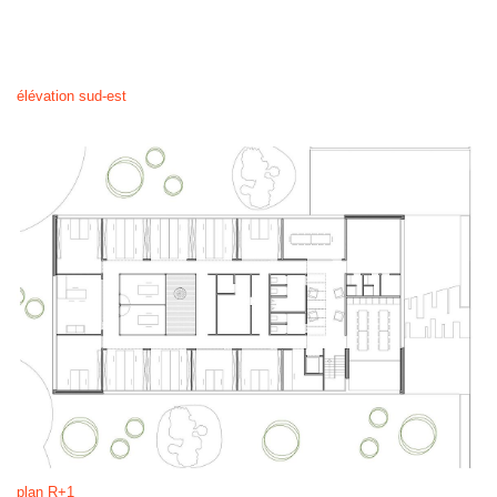
élévation sud-est
plan R+1