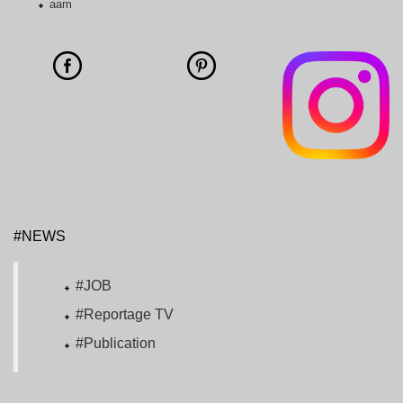
aam
#NEWS
#JOB
#Reportage TV
#Publication