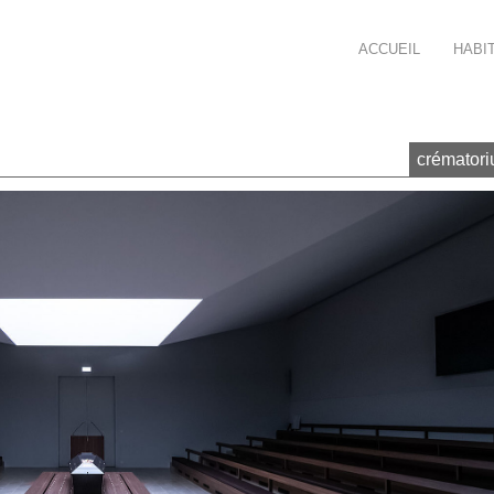
rt-Saint-Etienne. Atelier d'Architecture Mathen, conception et réalisation
ACCUEIL
HABI
crématori