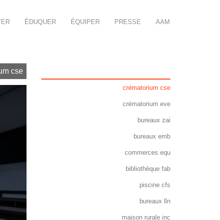
TER
ÉDUQUER
ÉQUIPER
PRESSE
AAM
um cse
crématorium cse
crématorium eve
bureaux zai
bureaux emb
commerces equ
bibliothèque fab
piscine cfs
bureaux lln
maison rurale inc