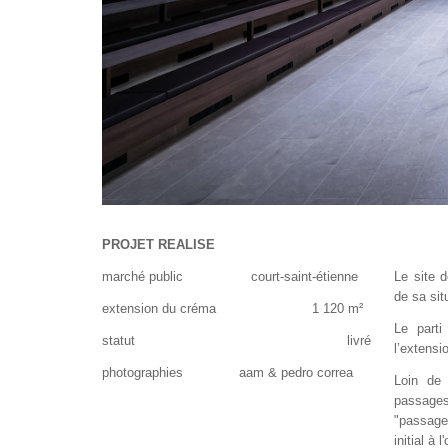
PROJET REALISE
marché public court-saint-étienne
Le site 
de sa sit
extension du créma 1 120 m²
Le parti
statut livré
l’extensi
photographies aam & pedro correa
Loin de 
passages
"passage
initial à