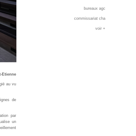
bureaux agc
commissariat cha
voir +
t-Etienne
gié au vu
lignes de
ation par
ualise un
eillement