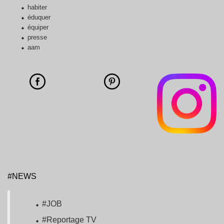
habiter
éduquer
équiper
presse
aam
#NEWS
#JOB
#Reportage TV