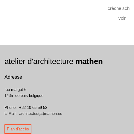
crèche sch
voir +
atelier d'architecture
mathen
Adresse
rue margot 6
1435
corbais
belgique
Phone:
+32 10 65 59 52
E-Mail:
architectes(at)mathen.eu
Plan d'accès