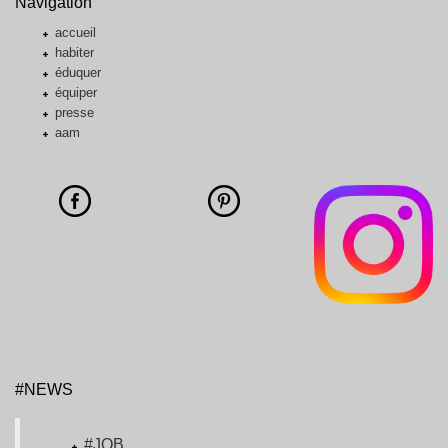
Navigation
accueil
habiter
éduquer
équiper
presse
aam
#NEWS
#JOB