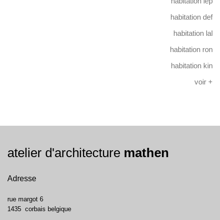
habitation lep
habitation def
habitation lal
habitation ron
habitation kin
voir +
atelier d'architecture
mathen
Adresse
rue margot 6
1435
corbais
belgique