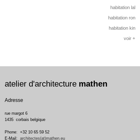
habitation lal
habitation ron
habitation kin
voir +
atelier d'architecture
mathen
Adresse
rue margot 6
1435
corbais
belgique
Phone:
+32 10 65 59 52
E-Mail:
architectes(at)mathen.eu