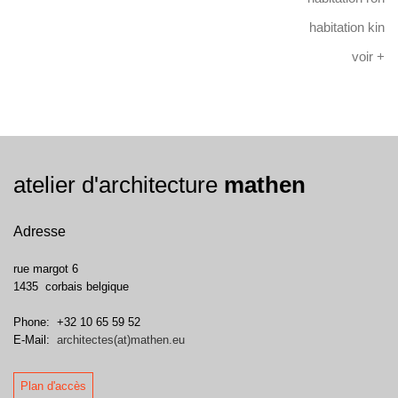
habitation kin
voir +
atelier d'architecture
mathen
Adresse
rue margot 6
1435
corbais
belgique
Phone:
+32 10 65 59 52
E-Mail:
architectes(at)mathen.eu
Plan d'accès