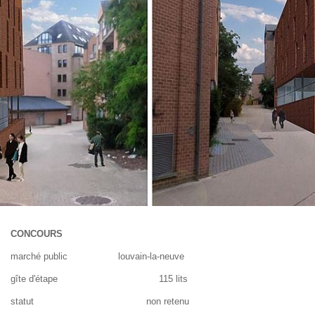
CONCOURS
marché public louvain-la-neuve
gîte d'étape 115 lits
statut non retenu