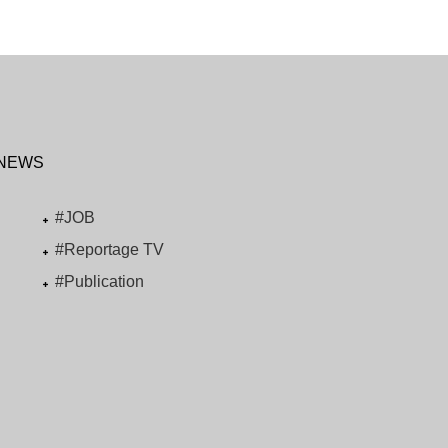
NEWS
#JOB
#Reportage TV
#Publication