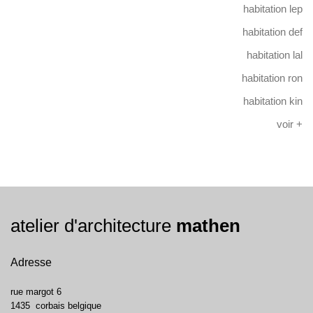
habitation lep
habitation def
habitation lal
habitation ron
habitation kin
voir +
atelier d'architecture
mathen
Adresse
rue margot 6
1435
corbais
belgique