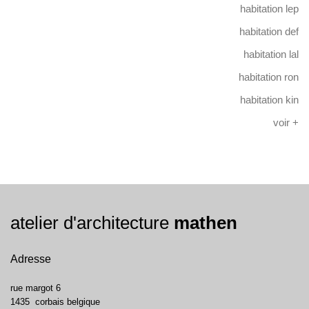
habitation lep
habitation def
habitation lal
habitation ron
habitation kin
voir +
atelier d'architecture
mathen
Adresse
rue margot 6
1435
corbais
belgique